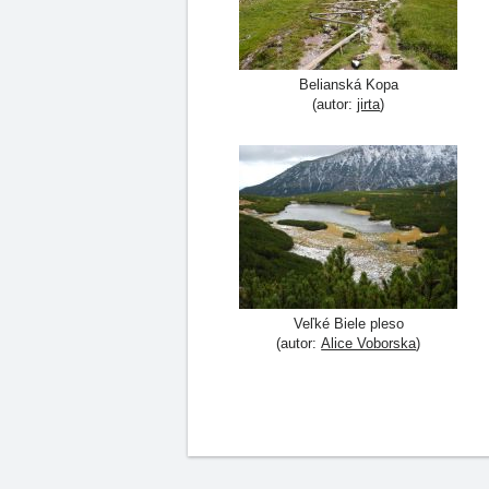
Belianská Kopa
(autor:
jirta
)
Veľké Biele pleso
(autor:
Alice Voborska
)