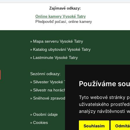
Zajímavé odkazy:
Online kamery Vysoké Tatry
Předpověď počasí, online kamery
Mapa serveru Vysoké Tatry
Katalog ubytování Vysoké Tatry
Lastminute Vysoké Tatry
Sezónní odkazy:
Silvester Vysoké Tatry
Používáme sou
Silvestr na horách 2025/26
Tyto webové stránky po
Sněhové zpravodajství
uživatelského prostřed
analýzy návštěvnosti w
Osobní údaje
Cookies
Souhlasím
Odmít