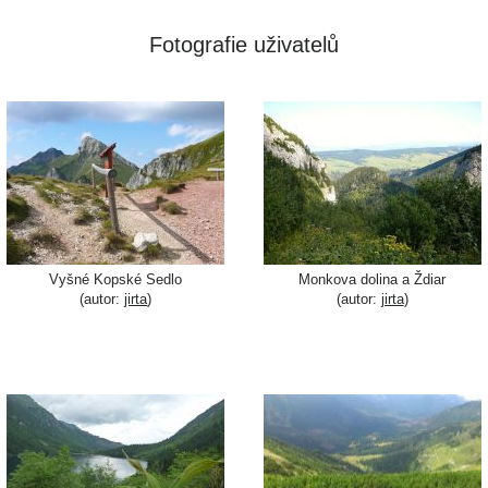
Fotografie uživatelů
Vyšné Kopské Sedlo
Monkova dolina a Ždiar
(autor:
jirta
)
(autor:
jirta
)