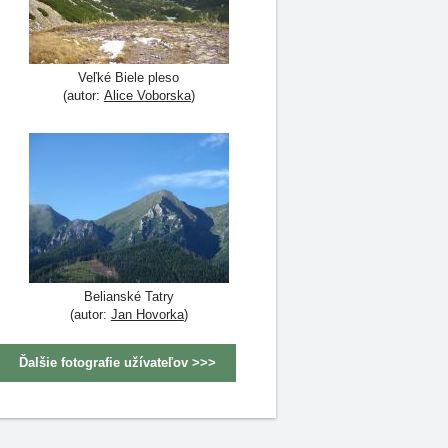
Veľké Biele pleso
(autor:
Alice Voborska
)
Belianské Tatry
(autor:
Jan Hovorka
)
Ďalšie fotografie užívateľov >>>