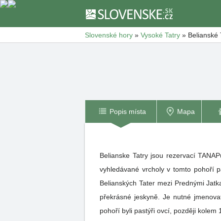
Slovenské hory
»
Vysoké Tatry
»
Belianské 
Popis místa
Mapa
Belianske Tatry jsou rezervací TANA
vyhledávané vrcholy v tomto pohoří pa
Belianských Tater mezi Prednými Jatk
překrásné jeskyně. Je nutné jmenovat
pohoří byli pastýři ovcí, později kolem