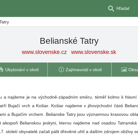
Hľadať
Tatry
Belianské Tatry
www.slovenske.cz
www.slovenske.sk
Ubytování v okolí
Zajímavosti v okolí
Obsa
Pu a najdeme je na východně-západním směru, téměř kolmo k hlavní 
tří Bujačí vrch a Košiar. Košiar najdeme v jihovýchodní části Belia
ami a Bujačím vrchem. Belianske Tatry jsou významnou krasovou oblas
 alespoň Belianskou jeskyni, kterou najdeme nad osadou Tatranská 
 17. století obyvatelé začali pálit dřevěné uhlí a dalším zdrojem obživy