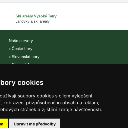
Ski areály Vysoké Tatry
Lanovky a ski areály
Naše servery:
České hory
Slovenské hory
Chorvatsko
Alpy
bory cookies
Itálie
užívají soubory cookies s cílem vylepšení
í, zobrazení přizpůsobeného obsahu a reklam,
ebových stránek a zjištění zdroje návštěvnosti.
ám
Upravit mé předvolby