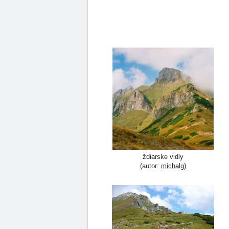
ždiarske vidly
(autor:
michalg
)