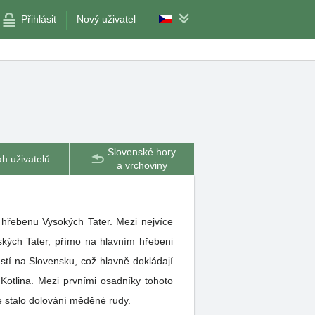
Přihlásit
Nový uživatel
Slovenské hory
h uživatelů
a vrchoviny
hřebenu Vysokých Tater. Mezi nejvíce
nských Tater, přímo na hlavním hřebeni
tí na Slovensku, což hlavně dokládají
Kotlina. Mezi prvními osadníky tohoto
 se stalo dolování měděné rudy.