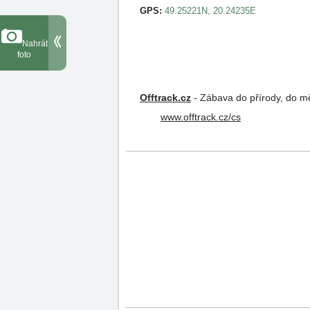
GPS:
49.25221N, 20.24235E
Nahrát
foto
Offtrack.cz
-
Zábava do přírody, do měs
www.offtrack.cz/cs